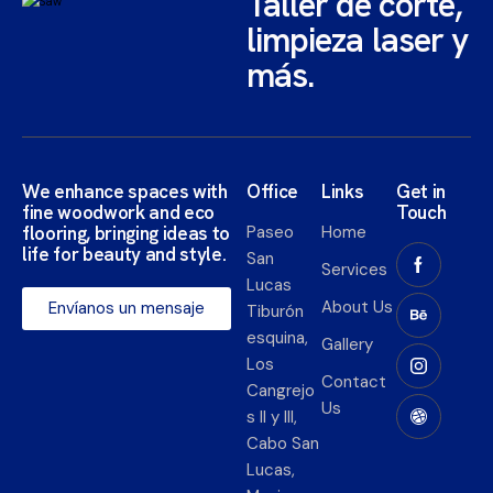
Taller de corte,
limpieza laser y
más.
We enhance spaces with
Office
Links
Get in
fine woodwork and eco
Touch
flooring, bringing ideas to
Paseo
Home
life for beauty and style.​
San
Services
Lucas
About Us
Envíanos un mensaje
Tiburón
esquina,
Gallery
Los
Contact
Cangrejo
Us
s II y III,
Cabo San
Lucas,